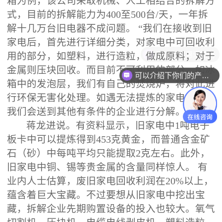
箱为例，该公司采取机械、人工相结合的拆解方
式，目前的拆解能力为400至500台/天，一年拆
解十几万台旧电器不成问题。 “我们在接收到旧
家电后，首先进行详细分类，对家电中可回收利
现在有优惠活动吗
用的部分，如塑料，进行造粒，做成原料；对于
金属则压块回收。而目前不可利用的部分，如冰
可以介绍下你们的产品么
箱中的发泡层，我们有自己的焚烧炉，将对此进
行环保无害化处理。如遇无法提炼的家电材料，
我们会送到其他有条件的企业进行分解。 ”
蒋龙进说。有资料显示，旧家电中1吨电子
板卡中可以提炼得到453克黄金，而普通含金矿
石（砂）中每吨平均只能提取2克左右。此外，
旧家电中铜、锡等贵金属的含量同样惊人。 有
业内人士估算，废旧家电回收利润在20%以上，
蕴含着巨大宝藏。不过要想从旧家电中挖出宝
藏，拆解企业先期购置设备的投入也较大。氧气