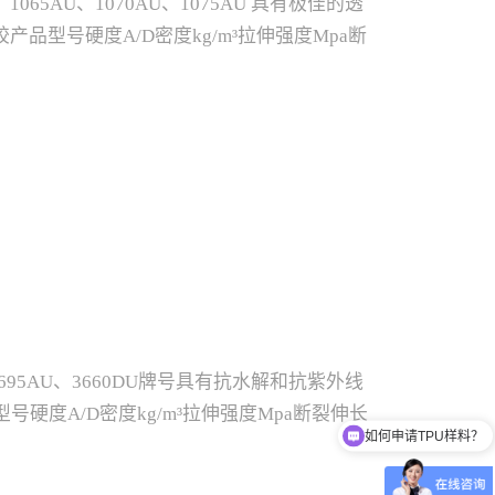
U、1065AU、1070AU、1075AU 具有极佳的透
型号硬度A/D密度kg/m³拉伸强度Mpa断
℃模具温度℃干燥温
1055AU52A119210100045100160-18020-
70AU70A1209308008020170-19020-
020-4090以上性能参数及我司技术建议，仅供参考，实
U、3695AU、3660DU牌号具有抗水解和抗紫外线
硬度A/D密度kg/m³拉伸强度Mpa断裂伸长
如何申请TPU样料？
度℃干燥温
0AU91A12116048013045190-21020-