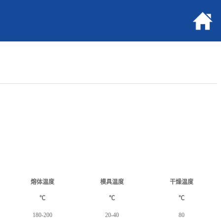
熔体温度
模具温度
干燥温度
℃
℃
℃
180-200
20-40
80