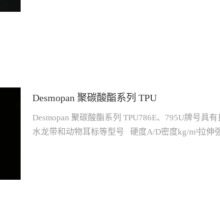
401003695AU96A12186244011220215-23520-4080
40110以上性能参数及我司技术建议，仅供参考，实际
之具体情况为准。
Desmopan 聚碳酸酯系列 TPU
Desmopan 聚碳酸酯系列 TPU786E、795
水龙带和动物耳标等型号 硬度A/D密度kg/m³拉伸
mm³熔体温度℃模具温度℃干燥温度℃786E87A11503954
4080795U94A12004643010225210-230
须以产品之具体...
情况为准。