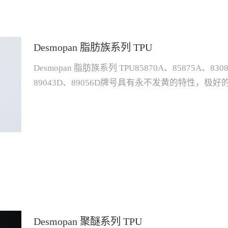
Desmopan 脂肪族系列 TPU
Desmopan 脂肪族系列 TPU85870A、85875A、830
89043D、89056D牌号具有永不发黄的特性，
求高的产品型号 硬度A/D密度kg/m³拉伸强度Mp
体温度℃模具温度℃干燥温度℃85870A72A105013.9800
409085875A78A106017.568555-170-19020-40958
4010083085A89A11532570013035150-18020-4010
4011085085A85A113031.38237528180-21020-408
4010089056D57D11113416014028200-2
实际须以产品之具体情况为准。
Desmopan 聚醚系列 TPU