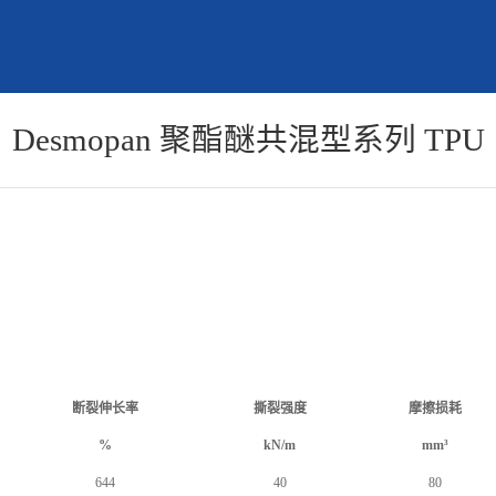
Desmopan 聚酯醚共混型系列 TPU
断裂伸长率
撕裂强度
摩擦损耗
%
kN/m
mm³
644
40
80