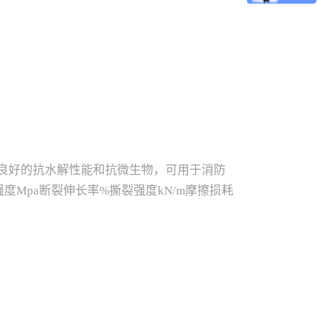
3660DU61D12306037022550210-23020-
须以产品...
U牌号具有良好的抗水解性能和抗微生物，可用于消防
强度Mpa断裂伸长率%撕裂强度kN/m摩擦损耗
46040210-23020-
20-4090以上性能参数及我司技术建议，仅供参考，实际