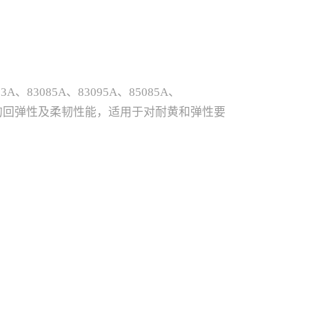
83A、83085A、83095A、85085A、
极好的回弹性及柔韧性能，适用于对耐黄和弹性要
a断裂伸长率%撕裂强度kN/m摩擦损耗mm³熔
70-170-19020-
3083A84A10502868012030150-17020-
083095A93A11544450013025200-22020-
089043D43D1080397179611210-23020-
2020-40110以上性能参数及我司技术建议，仅供参考，