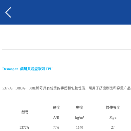
Desmopan 酯醚共混型系列 TPU
5377A、5080A、588E牌号具有优秀的手感和包胶性能，可用于挤出制品和穿戴产品
硬度
密度
拉伸强度
型号
A/D
kg/m³
Mpa
5377A
77A
1140
27