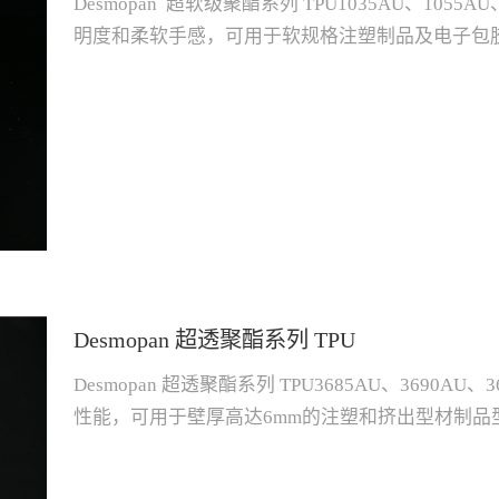
Desmopan 超软级聚酯系列 TPU1035AU、1055A
明度和柔软手感，可用于软规格注塑制品及电子包胶产品
裂伸长率%撕裂强度kN/m摩擦损耗mm³熔体温度
度℃1035AU40A11817.5120030140160-18020-4070
40801065AU68A1206308007515170-19020-408010
40801075AU75A1209337009025170-19
际须以产品之具体情况为准。
Desmopan 超透聚酯系列 TPU
Desmopan 超透聚酯系列 TPU3685AU、3690A
性能，可用于壁厚高达6mm的注塑和挤出型材制品型号
率%撕裂强度kN/m摩擦损耗mm³熔体温度℃模具温
度℃3685AU86A1200505008840195-21020-4090369