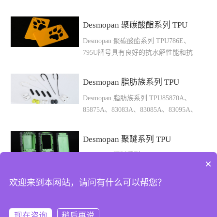
3660DU牌号具有抗水解和抗紫外线性
度℃干燥温
能，可用于壁厚高达6mm的注塑和挤
度℃1035AU40A11817.5120030140160-
Desmopan 聚碳酸酯系列 TPU
出型材制品型号硬度A/D密度kg/m³拉
18020-
Desmopan 聚碳酸酯系列 TPU786E、
伸强度Mpa断裂伸长率%撕裂强度kN/m
40701055AU52A119210100045100160-
795U牌号具有良好的抗水解性能和抗
摩擦损耗mm³熔体温度℃模具温度℃干
18020-
微生物，可用于消防水龙带和动物耳标
燥温
40801065AU68A1206308007515170-
等型号 硬度A/D密度kg/m³拉伸强度
度℃3685AU86A1200505008840195-
19020-
Desmopan 脂肪族系列 TPU
Mpa断裂伸长率%撕裂强度kN/m摩擦损
21020-
40801070AU70A1209308008020170-
Desmopan 脂肪族系列 TPU85870A、
耗mm³熔体温度℃模具温度℃干燥温
40903690AU91A12116048013045190-
19020-
85875A、83083A、83085A、83095A、
度℃786E87A1150395446040210-23020-
21020-
40801075AU75A1209337009025170-
85085A、89043D、89056D牌号具有永
4080795U94A12004643010225210-
401003695AU96A12186244011220215-
19020-4090以上性能参数及我司技术建
不发黄的特性，极好的回弹性及柔韧性
23020-4090以上性能参数及我司技术建
23520-
议，仅供参考，实际须以产品之具体情
Desmopan 聚醚系列 TPU
能，适用于对耐黄和弹性要求高的产品
议，仅供参考，...
40803660DU61D12306037022550210-
况为准。
Desmopan 聚醚系列 TPU6064A、
型号 硬度A/D密度kg/m³拉伸强度
23020-40110以上性能参数及我司技术
×
6072A、6080A、9068AU、9075AU、
Mpa断裂伸长率%撕裂强度kN/m摩擦损
建议，仅供参考，实际须以产品之具体
9090AU、9095AU、9370A、
耗mm³熔体温度℃模具温度℃干燥温
实际须以产品之具体情况为准。
欢迎来到本网站，请问有什么可以帮您？
情况为准。
9380A/AU、9385A/AU、9392AU、
度℃85870A72A105013.980070-170-
@2024-2025东莞市鑫腾达新材料科技有限公司
9662DU、9665DU、9873D牌号具有良
19020-409085875A78A106017.568555-
好的抗水解和抗微生物性能，优良的低
170-19020-
现在咨询
稍后再说