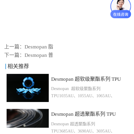
上一篇：
Desmopan 脂
下一篇：
Desmopan 普
相关推荐
Desmopan 超软级聚酯系列 TPU
Desmopan 超软级聚酯系列
TPU1035AU、1055AU、1065AU、
1070AU、1075AU 具有极佳的透明度
和柔软手感，可用于软规格注塑制品及
Desmopan 超透聚酯系列 TPU
电子包胶产品型号硬度A/D密度kg/m³
Desmopan 超透聚酯系列
拉伸强度Mpa断裂伸长率%撕裂强度
TPU3685AU、3690AU、3695AU、
kN/m摩擦损耗mm³熔体温度℃模具温