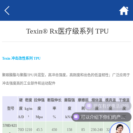
​ Texin® Rx医疗级系列 TPU
Texin 冲击改性系列 TPU
聚碳酸酯与聚酯TPU共混型，高冲击强度，高刚度和出色的低温韧性；广泛应用于
冲击强度高的工业部件和运动配件
硬
密度
拉伸强
断裂伸长
撕裂强
摩擦损
熔体温
模具温
干燥温
现在有优惠活动吗
型号
度
kg/m
度
率
度
耗
度
度
度
可以介绍下你们的产品么
A/D
³
Mpa
%
kN/m
mm³
℃
℃
℃
570D/421
70D
1210
45.5
450
158
85
230-240
32-49
110