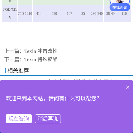
0
575D/421
75D
1210
41.4
520
167
85
230-240
38-49
110
5
上一篇：
Texin 冲击改性
下一篇：
Texin 特殊聚酯
相关推荐
@2024-2025东莞市鑫腾达新材料科技有限公司
×
欢迎来到本网站，请问有什么可以帮您？
现在咨询
稍后再说
打电话
QQ客服
发短信
查地图
留言