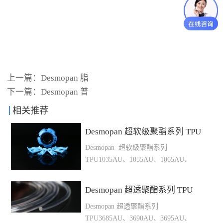
上一篇：
Desmopan 脂
下一篇：
Desmopan 普
相关推荐
Desmopan 超软级聚酯系列 TPU
Desmopan 超软级聚酯系列
TPU1035AU、1055AU、1065AU、
1070AU、1075AU 具有极佳的透明度
和柔软手感，可用于软规格注塑制品及
Desmopan 超透聚酯系列 TPU
电子包胶产品型号硬度A/D密度kg/m³
Desmopan 超透聚酯系列
拉伸强度Mpa断裂伸长率%撕裂强度
TPU3685AU、3690AU、3695AU、
kN/m摩擦损耗mm³熔体温度℃模具温