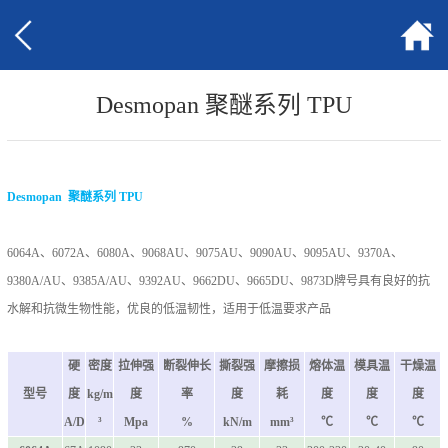
Desmopan 聚醚系列 TPU
Desmopan 聚醚系列 TPU
6064A、6072A、6080A、9068AU、9075AU、9090AU、9095AU、9370A、
9380A/AU、9385A/AU、9392AU、9662DU、9665DU、9873D牌号具有良好的抗
水解和抗微生物性能，优良的低温韧性，适用于低温要求产品
硬
密度
拉伸强
断裂伸长
撕裂强
摩擦损
熔体温
模具温
干燥温
型号
度
kg/m
度
率
度
耗
度
度
度
A/D
³
Mpa
%
kN/m
mm³
℃
℃
℃