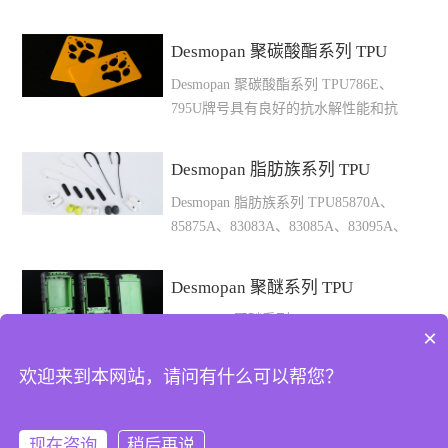
3660DU牌号具有抗水解和抗紫外线性
度℃干燥温
能，可用于壁厚高达6mm的注塑和挤
度℃1035AU40A11817.5120030140160-
Desmopan 聚碳酸酯系列 TPU
出型材制品型号硬度A/D密度kg/m³拉
18020-
Desmopan 聚碳酸酯系列 TPU786E、
伸强度Mpa断裂伸长率%撕裂强度kN/m
40701055AU52A119210100045100160-
795U牌号具有良好的抗水解性能和抗
摩擦损耗mm³熔体温度℃模具温度℃干
18020-
微生物，可用于消防水龙带和动物耳标
燥温
40801065AU68A1206308007515170-
等型号 硬度A/D密度kg/m³拉伸强度
度℃3685AU86A1200505008840195-
19020-
Desmopan 脂肪族系列 TPU
Mpa断裂伸长率%撕裂强度kN/m摩擦损
21020-
40801070AU70A1209308008020170-
Desmopan 脂肪族系列 TPU85870A、
耗mm³熔体温度℃模具温度℃干燥温
40903690AU91A12116048013045190-
19020-
85875A、83083A、83085A、83095A、
度℃786E87A1150395446040210-23020-
21020-
40801075AU75A1209337009025170-
85085A、89043D、89056D牌号具有永
4080795U94A12004643010225210-
401003695AU96A12186244011220215-
19020-4090以上性能参数及我司技术建
不发黄的特性，极好的回弹性及柔韧性
23020-4090以上性能参数及我司技术建
23520-
议，仅供参考，实际须以产品之具体情
Desmopan 聚醚系列 TPU
能，适用于对耐黄和弹性要求高的产品
议，仅供参考，...
40803660DU61D12306037022550210-
况为准。
Desmopan 聚醚系列 TPU6064A、
型号 硬度A/D密度kg/m³拉伸强度
23020-40110以上性能参数及我司技术
×
6072A、6080A、9068AU、9075AU、
Mpa断裂伸长率%撕裂强度kN/m摩擦损
建议，仅供参考，实际须以产品之具体
9090AU、9095AU、9370A、
耗mm³熔体温度℃模具温度℃干燥温
实际须以产品之具体情况为准。
欢迎来到本网站，请问有什么可以帮您？
情况为准。
9380A/AU、9385A/AU、9392AU、
度℃85870A72A105013.980070-170-
@2024-2025东莞市鑫腾达新材料科技有限公司
9662DU、9665DU、9873D牌号具有良
19020-409085875A78A106017.568555-
好的抗水解和抗微生物性能，优良的低
170-19020-
现在咨询
稍后再说