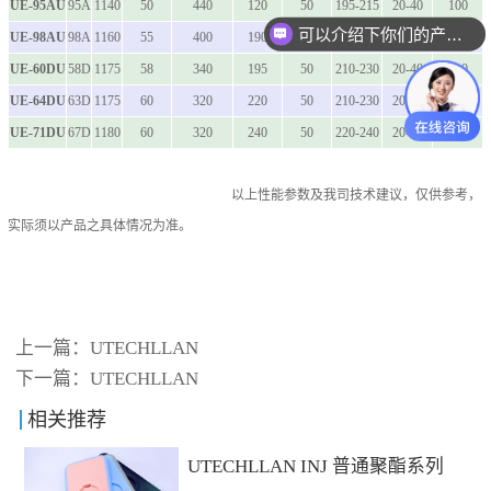
UE-95AU
95A
1140
50
440
120
50
195-215
20-40
100
可以介绍下你们的产品么
UE-98AU
98A
1160
55
400
190
50
200-220
20-40
110
UE-60DU
58D
1175
58
340
195
50
210-230
20-40
110
UE-64DU
63D
1175
60
320
220
50
210-230
20-40
110
UE-71DU
67D
1180
60
320
240
50
220-240
20-40
110
以上性能参数及我司技术建议，仅供参考，
实际须以产品之具体情况为准。
上一篇：
UTECHLLAN
下一篇：
UTECHLLAN
相关推荐
UTECHLLAN INJ 普通聚酯系列