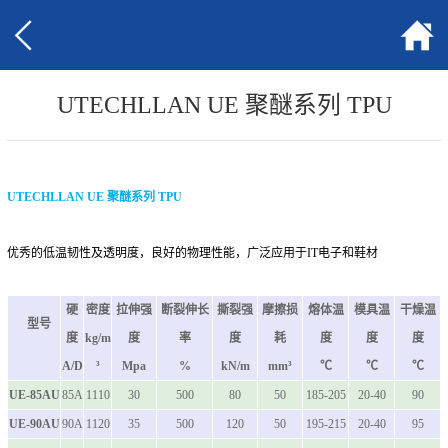
UTECHLLAN UE 聚醚系列 TPU
UTECHLLAN UE 聚醚系列 TPU
优秀的低温韧性及透明度，良好的物理性能，广泛应用于IT电子和鞋材
硬
密度
拉伸强
断裂伸长
撕裂强
摩擦损
熔体温
模具温
干燥温
型号
度
kg/m
度
率
度
耗
度
度
度
A/D
³
Mpa
%
kN/m
mm³
℃
℃
℃
UE-85AU
85A
1110
30
500
80
50
185-205
20-40
90
UE-90AU
90A
1120
35
500
120
50
195-215
20-40
95